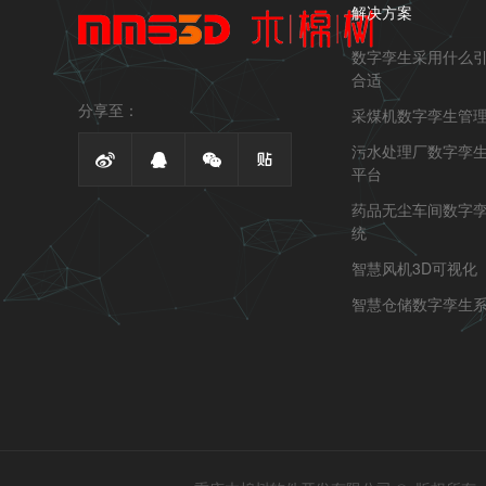
解决方案
数字孪生采用什么
合适
分享至：
采煤机数字孪生管
污水处理厂数字孪




平台
药品无尘车间数字
统
智慧风机3D可视化
智慧仓储数字孪生