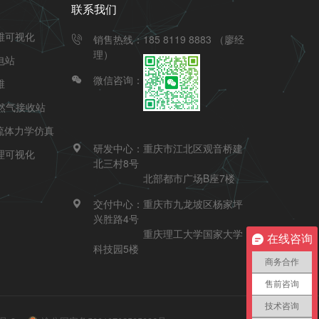
联系我们
维可视化
销售热线：185 8119 8883 （廖经

理）
电站
微信咨询：

维
然气接收站
流体力学仿真
研发中心：重庆市江北区观音桥建

理可视化
北三村8号
北部都市广场B座7楼
交付中心：重庆市九龙坡区杨家坪

兴胜路4号
重庆理工大学国家大学
在线咨询
科技园5楼
商务合作
售前咨询
技术咨询