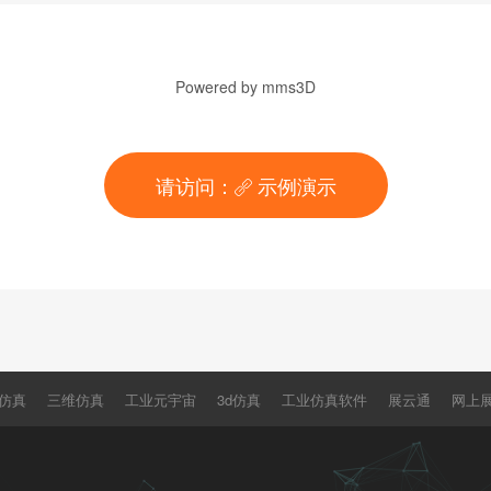
Powered by mms3D
请访问：
示例演示

仿真
三维仿真
工业元宇宙
3d仿真
工业仿真软件
展云通
网上