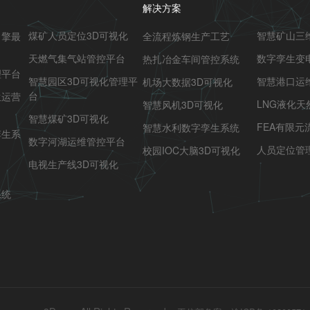
解决方案
煤矿人员定位3D可视化
智慧矿山三
引擎最
全流程炼钢生产工艺
天燃气集气站管控平台
数字孪生变
热扎冶金车间管控系统
理平台
智慧园区3D可视化管理平
智慧港口运
机场大数据3D可视化
台
生运营
LNG液化天
智慧风机3D可视化
智慧煤矿3D可视化
FEA有限元
智慧水利数字孪生系统
孪生系
数字河湖运维管控平台
人员定位管
校园IOC大脑3D可视化
电视生产线3D可视化
系统