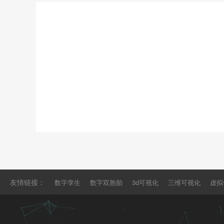
友情链接：
数字孪生
数字双胞胎
3d可视化
三维可视化
虚拟
仿真
三维仿真
工业元宇宙
3d仿真
工业仿真软件