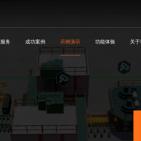
品服务
成功案例
示例演示
功能体验
关于